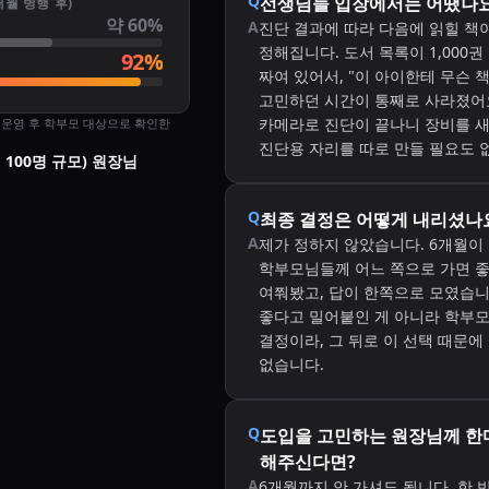
Q
선생님들 입장에서는 어땠나
개월 병행 후)
약 60%
A
진단 결과에 따라 다음에 읽힐 책
정해집니다. 도서 목록이 1,000
92%
짜여 있어서, "이 아이한테 무슨 
고민하던 시간이 통째로 사라졌어요
카메라로 진단이 끝나니 장비를 
행 운영 후 학부모 대상으로 확인한
진단용 자리를 따로 만들 필요도 
생 100명 규모) 원장님
Q
최종 결정은 어떻게 내리셨나
A
제가 정하지 않았습니다. 6개월이 
학부모님들께 어느 쪽으로 가면 
여쭤봤고, 답이 한쪽으로 모였습니
좋다고 밀어붙인 게 아니라 학부
결정이라, 그 뒤로 이 선택 때문에
없습니다.
Q
도입을 고민하는 원장님께 한
해주신다면?
A
6개월까지 안 가셔도 됩니다. 한 