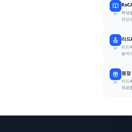
RoC
학생들
01
진단권
리드A
리드A
02
높여
원장
리드A
03
제공