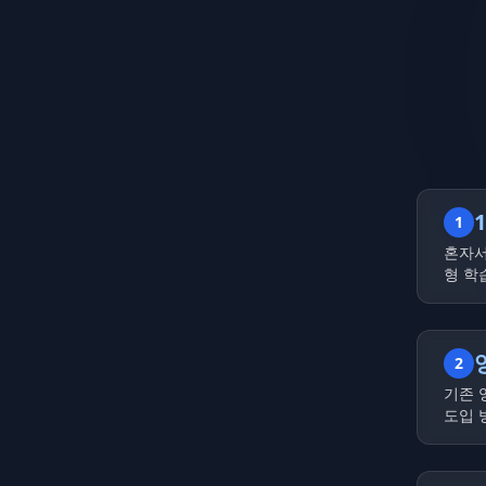
1
혼자서
형 학
2
기존 
도입 